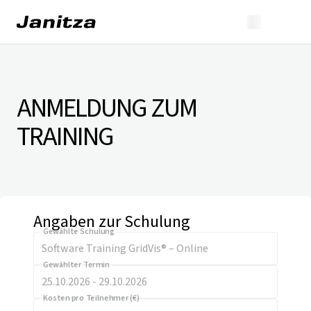
ANMELDUNG ZUM
TRAINING
Angaben zur Schulung
Gewählte Schulung
Gewählter Termin
Kosten pro Teilnehmer (€)