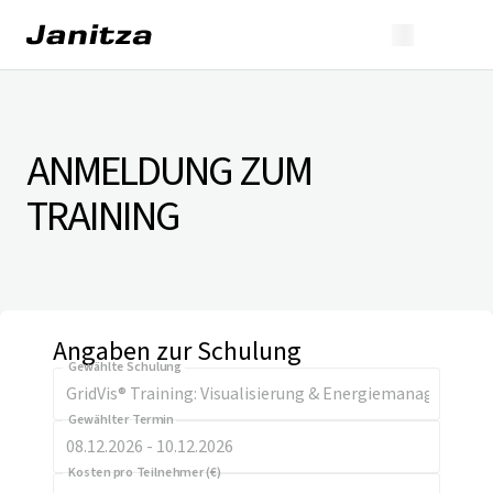
ANMELDUNG ZUM
TRAINING
Angaben zur Schulung
Gewählte Schulung
Gewählter Termin
Kosten pro Teilnehmer (€)