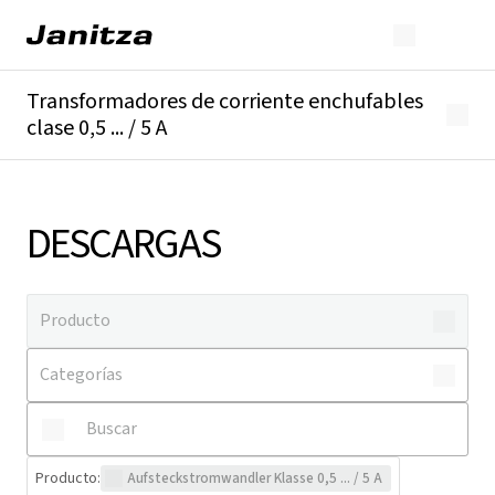
Transformadores de corriente enchufables
clase 0,5 ... / 5 A
Descripción general
Detalles técnicos
Descargas
DESCARGAS
Producto
:
Aufsteckstromwandler Klasse 0,5 ... / 5 A