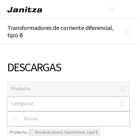
Transformadores de corriente diferencial,
tipo B
Descripción general
Detalles técnicos
Descargas
DESCARGAS
Producto
:
Residual current transformer, type B