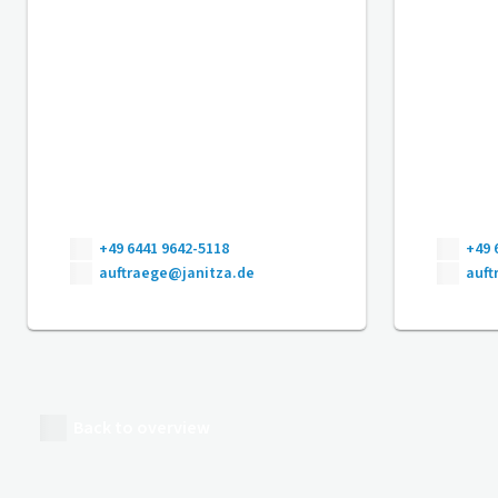
+49 6441 9642-5118
+49 
auftraege@janitza.de
auft
Back to overview