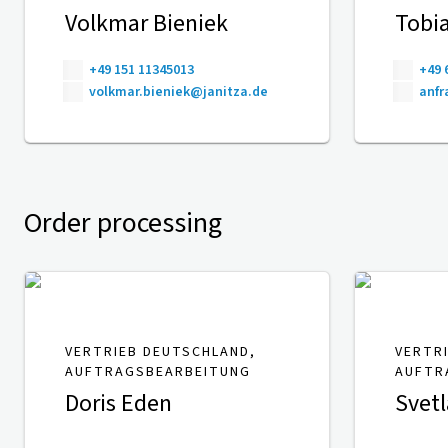
Volkmar Bieniek
Tobia
+49 151 11345013
+49 
volkmar.bieniek@janitza.de
anfr
Order processing
VERTRIEB DEUTSCHLAND,
VERTR
AUFTRAGSBEARBEITUNG
AUFTR
Doris Eden
Svetl