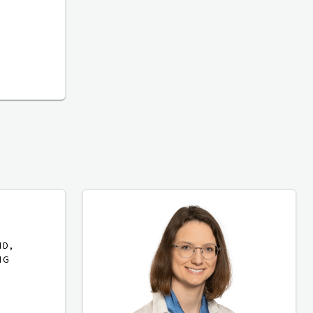
ND,
NG