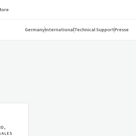
More
Germany
International
Technical Support
Presse
ND,
SALES