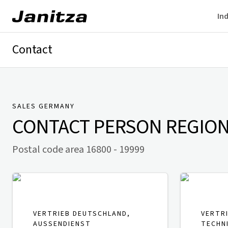
Ind
Contact
Germany
International
Technical Support
Presse
SALES GERMANY
CONTACT PERSON
REGION 
Postal code area 16800 - 19999
VERTRIEB DEUTSCHLAND,
VERTR
AUSSENDIENST
TECHN