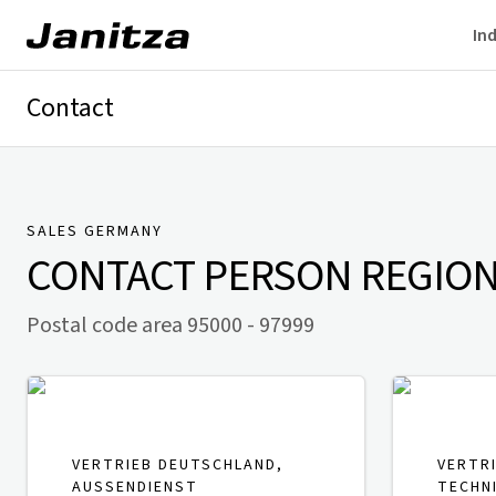
Ind
Contact
Germany
International
Technical Support
Presse
SALES GERMANY
CONTACT PERSON
REGION 
Postal code area 95000 - 97999
VERTRIEB DEUTSCHLAND,
VERTR
AUSSENDIENST
TECHN