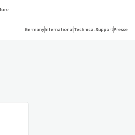
More
Germany
International
Technical Support
Presse