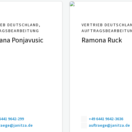
IEB DEUTSCHLAND,
VERTRIEB DEUTSCHLA
AGSBEARBEITUNG
AUFTRAGSBEARBEITU
ana Ponjavusic
Ramona Ruck
6441 9642-299
+49 6441 9642-3636
raege@janitza.de
auftraege@janitza.de