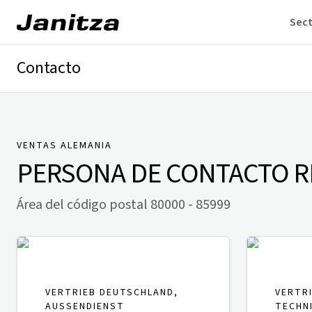
Sec
Contacto
Alemania
Internacional
Soporte técnico
Presse
VENTAS ALEMANIA
PERSONA DE CONTACTO
R
Área del código postal 80000 - 85999
VERTRIEB DEUTSCHLAND,
VERTR
AUSSENDIENST
TECHN