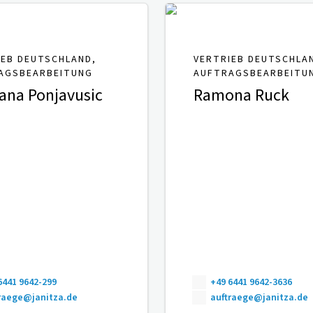
IEB DEUTSCHLAND,
VERTRIEB DEUTSCHLA
AGSBEARBEITUNG
AUFTRAGSBEARBEITU
ana Ponjavusic
Ramona Ruck
6441 9642-299
+49 6441 9642-3636
raege@janitza.de
auftraege@janitza.de