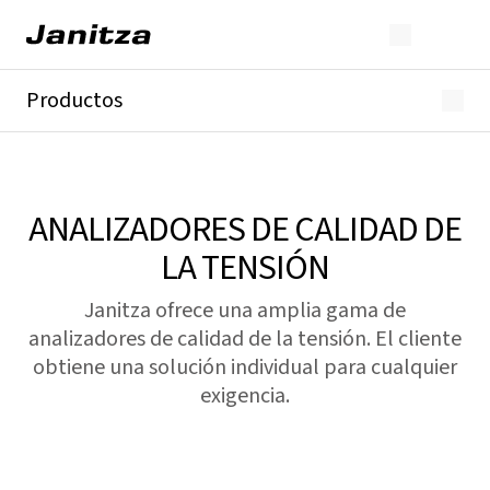
Productos
GridVis®
Analizadores de energía
Analizadores de red
Analizadores de calidad de red
ANALIZADORES DE CALIDAD DE
Corriente residual
LA TENSIÓN
TC
Módulos
Janitza ofrece una amplia gama de
Todos
analizadores de calidad de la tensión. El cliente
obtiene una solución individual para cualquier
exigencia.