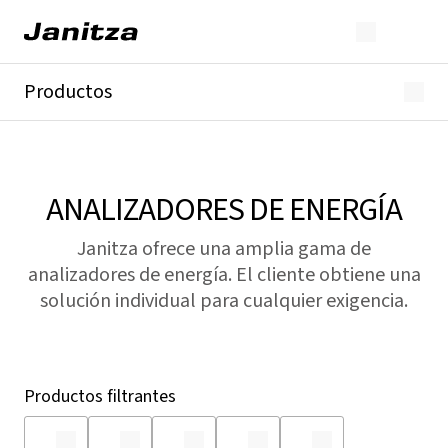
Productos
GridVis®
Analizadores de energía
Analizadores de red
Analizadores de calidad de red
ANALIZADORES DE ENERGÍA
Corriente residual
TC
Janitza ofrece una amplia gama de
Módulos
analizadores de energía. El cliente obtiene una
Todos
solución individual para cualquier exigencia.
Productos filtrantes