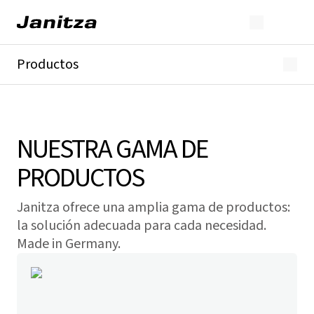
Productos
GridVis®
Analizadores de energía
Analizadores de red
Analizadores de calidad de red
NUESTRA GAMA DE
Corriente residual
PRODUCTOS
TC
Módulos
Todos
Janitza ofrece una amplia gama de productos:
la solución adecuada para cada necesidad.
Made in Germany.