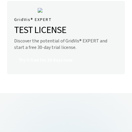
GridVis
® EXPERT
TEST LICENSE
Discover the potential of
GridVis
® EXPERT and
start
a free 30-day trial license.
Try it free for 30 days now