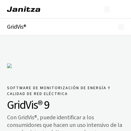
GridVis®
Vista general
Lo más destacado
Ediciones
Obtención de licencias
Ampliaciones
Industrias
Descargas
SOFTWARE DE MONITORIZACIÓN DE ENERGÍA Y
CALIDAD DE RED ELÉCTRICA
GridVis
® 9
Con
GridVis
®, puede identificar a los
consumidores que hacen un uso intensivo de la