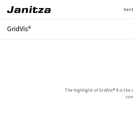
Sec
GridVis®
Vista general
Lo más destacado
Ediciones
Obtención de lice
The highlight of
GridVis
® 9 is th
com