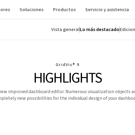
tores
Soluciones
Productos
Servicio y asistencia
Vista general
Lo más destacado
Edicio
ncias
Ampliaciones
Industrias
Descargas
GridVis
® 9
HIGHLIGHTS
e new improved dashboard editor. Numerous visualization objects a
pletely new possibilities for the individual design of your dashboa