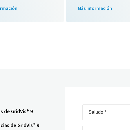
ormación
Más información
 de GridVis® 9
cias de GridVis® 9