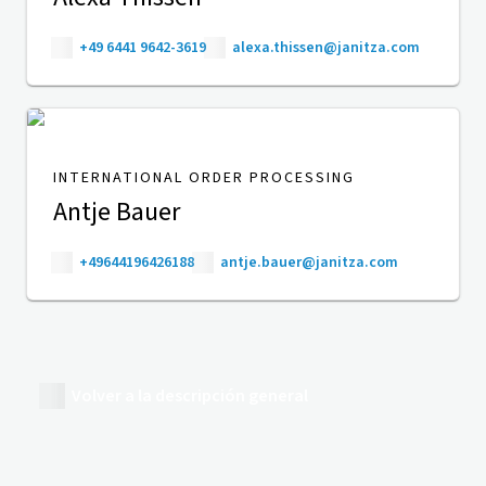
+49 6441 9642-3619
alexa.thissen@janitza.com
INTERNATIONAL ORDER PROCESSING
Antje Bauer
+49644196426188
antje.bauer@janitza.com
Volver a la descripción general