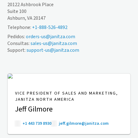
20122 Ashbrook Place
Suite 100
Ashburn, VA 20147
Telephone:
+1-888-526-4892
Pedidos:
orders-us@janitza.com
Consultas:
sales-us@janitza.com
Support:
support-us@janitza.com
VICE PRESIDENT OF SALES AND MARKETING,
JANITZA NORTH AMERICA
Jeff Gilmore
+1 443 739 8930
jeff.gilmore@janitza.com