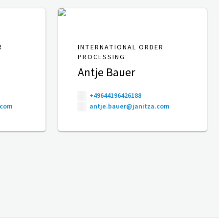
R
INTERNATIONAL ORDER
PROCESSING
Antje Bauer
+49644196426188
.com
antje.bauer@janitza.com