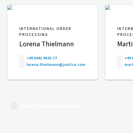
INTERNATIONAL ORDER
INTER
PROCESSING
PROCE
Lorena Thielmann
Mart
+49 6441 9642-17
+49 
lorena.thielmann@janitza.com
mart
Volver a la descripción general