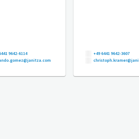
6441 9642-6114
+49 6441 9642-3607
nando.gomez@janitza.com
christoph.kramer@jan