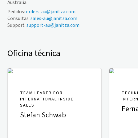
Australia
Pedidos:
orders-au@janitza.com
Consultas:
sales-au@janitza.com
Support:
support-au@janitza.com
Oficina técnica
TEAM LEADER FOR
TECHN
INTERNATIONAL INSIDE
INTER
SALES
Fern
Stefan Schwab