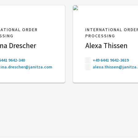
NATIONAL ORDER
INTERNATIONAL ORDE
SSING
PROCESSING
ina Drescher
Alexa Thissen
6441 9642-340
+49 6441 9642-3619
ina.drescher@janitza.com
alexa.thissen@janitza