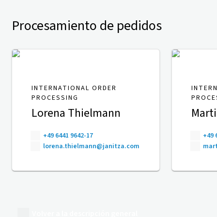
Procesamiento de pedidos
INTERNATIONAL ORDER
INTER
PROCESSING
PROCE
Lorena Thielmann
Mart
+49 6441 9642-17
+49 
lorena.thielmann@janitza.com
mart
Volver a la descripción general