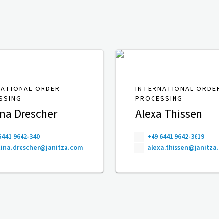
NATIONAL ORDER
INTERNATIONAL ORDE
SSING
PROCESSING
ina Drescher
Alexa Thissen
6441 9642-340
+49 6441 9642-3619
ina.drescher@janitza.com
alexa.thissen@janitza