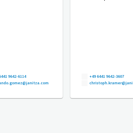
6441 9642-6114
+49 6441 9642-3607
nando.gomez@janitza.com
christoph.kramer@jan