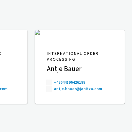
R
INTERNATIONAL ORDER
PROCESSING
Antje Bauer
+49644196426188
.com
antje.bauer@janitza.com