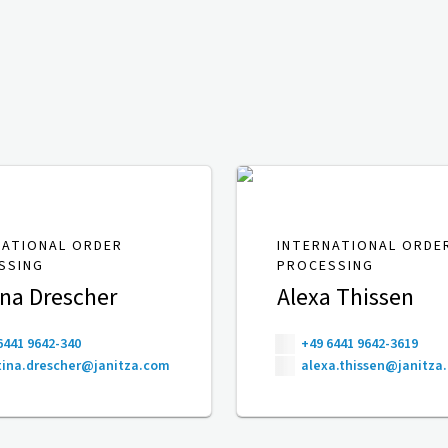
NATIONAL ORDER
INTERNATIONAL ORDE
SSING
PROCESSING
ina Drescher
Alexa Thissen
6441 9642-340
+49 6441 9642-3619
ina.drescher@janitza.com
alexa.thissen@janitza