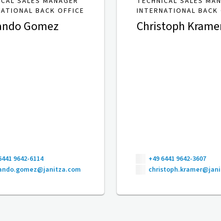
ICAL SALES MANAGER
TECHNICAL SALES MA
NATIONAL BACK OFFICE
INTERNATIONAL BACK 
ando Gomez
Christoph Krame
6441 9642-6114
+49 6441 9642-3607
nando.gomez@janitza.com
christoph.kramer@jan