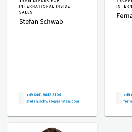
TEAM LEADER FOR
TECHN
INTERNATIONAL INSIDE
INTER
SALES
Fern
Stefan Schwab
+49 6441 9642-5104
+49 
stefan.schwab@janitza.com
fer