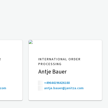
R
INTERNATIONAL ORDER
PROCESSING
Antje Bauer
+49644196426188
.com
antje.bauer@janitza.com