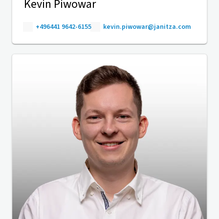
Kevin Piwowar
+496441 9642-6155
kevin.piwowar@janitza.com