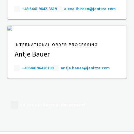
+49 6441 9642-3619
alexa.thissen@janitza.com
INTERNATIONAL ORDER PROCESSING
Antje Bauer
+49644196426188
antje.bauer@janitza.com
Volver a la descripción general