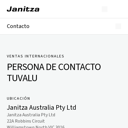
Contacto
Alemania
Internacional
Soporte técnico
Presse
VENTAS INTERNACIONALES
PERSONA DE CONTACTO
TUVALU
UBICACIÓN
Janitza Australia Pty Ltd
Janitza Australia Pty Ltd
22A Robbins Circuit
Williamstown North VIC 3016