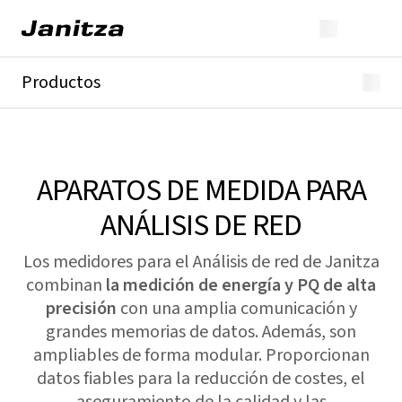
Productos
GridVis®
Analizadores de energía
Analizadores de red
Analizadores de calidad de red
APARATOS DE MEDIDA PARA
Corriente residual
ANÁLISIS DE RED
TC
Módulos
Todos
Los medidores para el Análisis de red de Janitza
combinan
la medición de energía y PQ de alta
precisión
con una amplia comunicación y
grandes memorias de datos. Además, son
ampliables de forma modular. Proporcionan
datos fiables para la reducción de costes, el