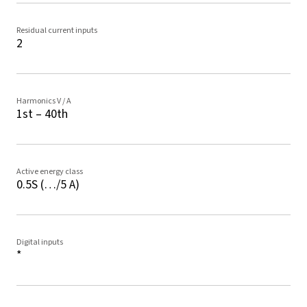
Residual current inputs
2
Harmonics V / A
1st – 40th
Active energy class
0.5S (…/5 A)
Digital inputs
*