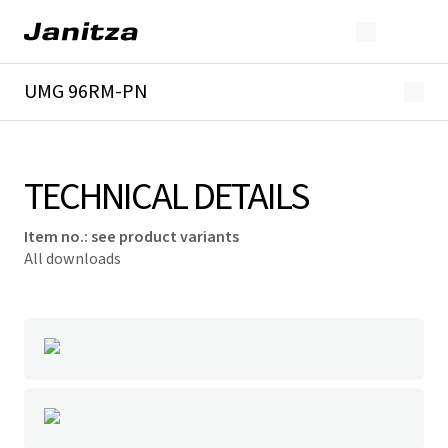
UMG 96RM-PN
Overview
Technical details
Downloads
TECHNICAL DETAILS
Item no.
:
see product variants
All downloads