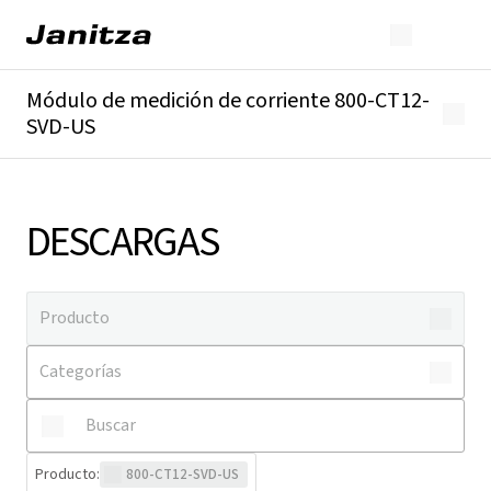
Módulo de medición de corriente 800-CT12-
SVD-US
Descripción general
Detalles técnicos
Descargas
DESCARGAS
Producto
:
800-CT12-SVD-US