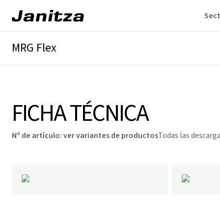
Sec
MRG Flex
Descripción general
Detalles técnicos
Descargas
FICHA TÉCNICA
Nº de artículo
:
ver variantes de productos
Todas las descarg