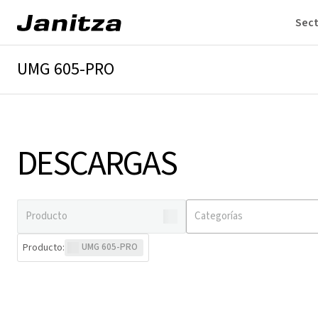
Sec
UMG 605-PRO
Descripción general
Detalles técnicos
Descargas
DESCARGAS
Producto
:
UMG 605-PRO