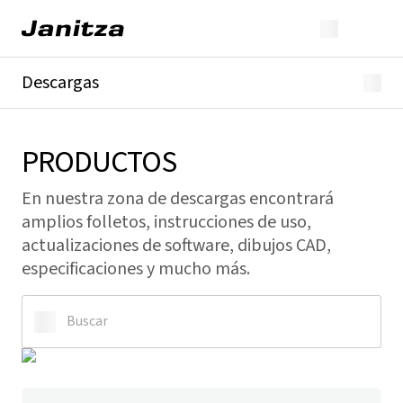
Descargas
Resumen
Descargas generales
PRODUCTOS
Catálogos y folletos
Especificaciones
En nuestra zona de descargas encontrará
GridVis® & Software
Productos
amplios folletos, instrucciones de uso,
Transformadores de corriente y accesorios
actualizaciones de software, dibujos CAD,
especificaciones y mucho más.