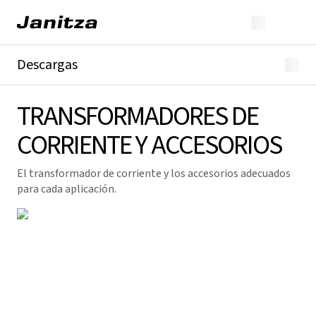
Descargas
Resumen
TRANSFORMADORES DE
Descargas generales
Catálogos y folletos
CORRIENTE Y ACCESORIOS
Especificaciones
GridVis® & Software
Productos
El transformador de corriente y los accesorios adecuados
Transformadores de corriente y accesorios
para cada aplicación.