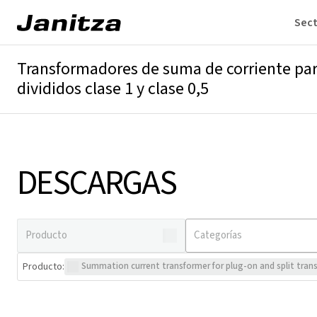
Sec
Transformadores de suma de corriente pa
divididos clase 1 y clase 0,5
Descripción general
Detalles técnicos
Descargas
DESCARGAS
Producto
:
Summation current transformer for plug-on and split trans