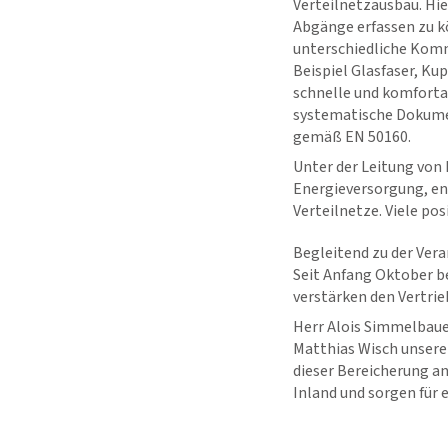
Verteilnetzausbau. Hie
Abgänge erfassen zu k
unterschiedliche Komm
Beispiel Glasfaser, Ku
schnelle und komforta
systematische Dokumen
gemäß EN 50160.
Unter der Leitung von 
Energieversorgung, ent
Verteilnetze. Viele po
Begleitend zu der Ver
Seit Anfang Oktober b
verstärken den Vertri
Herr Alois Simmelbaue
Matthias Wisch unsere
dieser Bereicherung a
Inland und sorgen für 