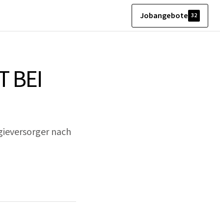
Jobangebote
32
 BEI
gieversorger nach