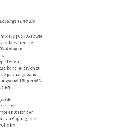
r Lösungen und die
 GmbH [&] Co.KG sowie
erpunkt waren die
EEG-Anlagen,
n.
g stellen
ze kontinuierlich zu
 des Spannungsbandes,
nnungsqualität gemäß
utiert
gen der
zes: den
pfiehlt sich der
der an Abgängen zu
rolle im