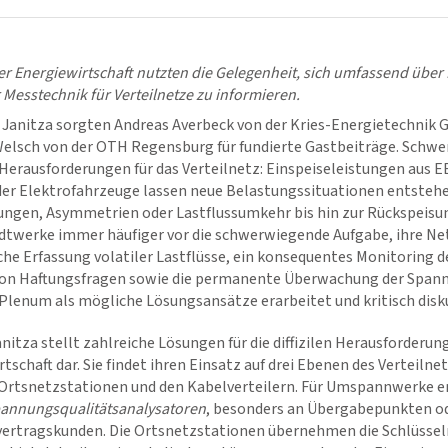
er Energiewirtschaft nutzten die Gelegenheit, sich umfassend übe
 Messtechnik für Verteilnetze zu informieren.
Janitza sorgten Andreas Averbeck von der Kries-Energietechnik
 Welsch von der OTH Regensburg für fundierte Gastbeiträge. Schw
Herausforderungen für das Verteilnetz: Einspeiseleistungen aus 
der Elektrofahrzeuge lassen neue Belastungssituationen entstehe
gen, Asymmetrien oder Lastflussumkehr bis hin zur Rückspeisun
dtwerke immer häufiger vor die schwerwiegende Aufgabe, ihre Net
che Erfassung volatiler Lastflüsse, ein konsequentes Monitoring
 von Haftungsfragen sowie die permanente Überwachung der Spa
lenum als mögliche Lösungsansätze erarbeitet und kritisch disk
nitza stellt zahlreiche Lösungen für die diffizilen Herausforderun
schaft dar. Sie findet ihren Einsatz auf drei Ebenen des Verteilnet
tsnetzstationen und den Kabelverteilern. Für Umspannwerke em
Spannungsqualitätsanalysatoren
, besonders an Übergabepunkten o
ertragskunden. Die Ortsnetzstationen übernehmen die Schlüssel