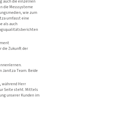
g auch die einzelnen
en die Messsysteme
gungsmedien, wie zum
itza umfasst eine
e als auch
ngsqualitätsberichten
opment
 die Zukunft der
ennenlernen.
m Janitza Team. Beide
9, während Herr
 Seite steht. Mittels
uung unserer Kunden im