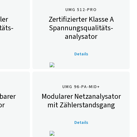
UMG 512-PRO
ler
Zertifizierter Klasse A
äts­
Spannungsqualitäts­
analysator
Details
UMG 96-PA-MID+
barer
Modularer Netzanalysator
or
mit Zähler­stands­gang
Details