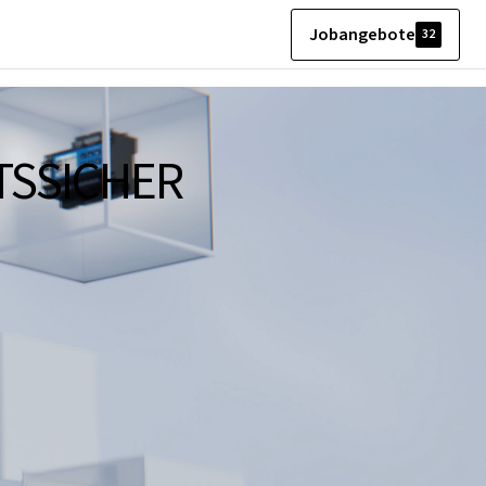
Jobangebote
32
TSSICHER