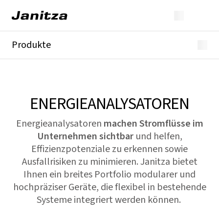
Produkte
GridVis®
Energieanalysatoren
Netzanalysatoren
Spannungsqualitäts-Analysatoren
ENERGIEANALYSATOREN
Differenzstrom
Stromwandler
Energieanalysatoren
machen Stromflüsse im
Module
Unternehmen sichtbar
und helfen,
Alle
Effizienzpotenziale zu erkennen sowie
Ausfallrisiken zu minimieren. Janitza bietet
Ihnen ein breites Portfolio modularer und
hochpräziser Geräte, die flexibel in bestehende
Systeme integriert werden können.