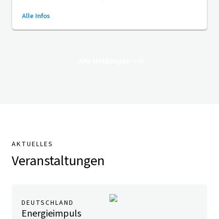
im Mittelpunkt: Wie bleibt der Mittelstand
Alle Infos
erfolgreich und wettbewerbsfähig?
Alle Meldungen
AKTUELLES
Veranstaltungen
DEUTSCHLAND
Energieimpuls