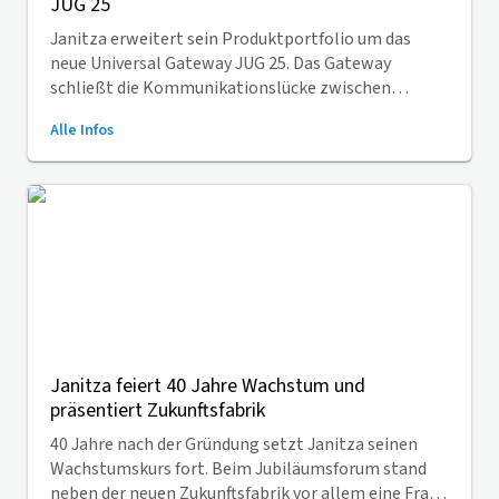
JUG 25
Janitza erweitert sein Produktportfolio um das
neue Universal Gateway JUG 25. Das Gateway
schließt die Kommunikationslücke zwischen
Modbus und MQTT. So integrieren Unternehmen
Alle Infos
Messgeräte einfache in ihre IoT-Systeme.
Janitza feiert 40 Jahre Wachstum und
präsentiert Zukunftsfabrik
40 Jahre nach der Gründung setzt Janitza seinen
Wachstumskurs fort. Beim Jubiläumsforum stand
neben der neuen Zukunftsfabrik vor allem eine Frage