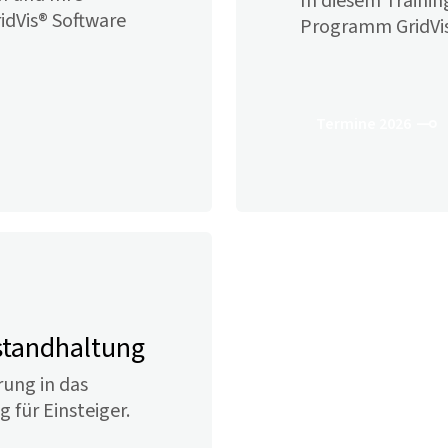
In diesem Trainin
idVis
® Software
Programm
GridVi
Termine 2026
nstandhaltung
rung in das
g für Einsteiger.