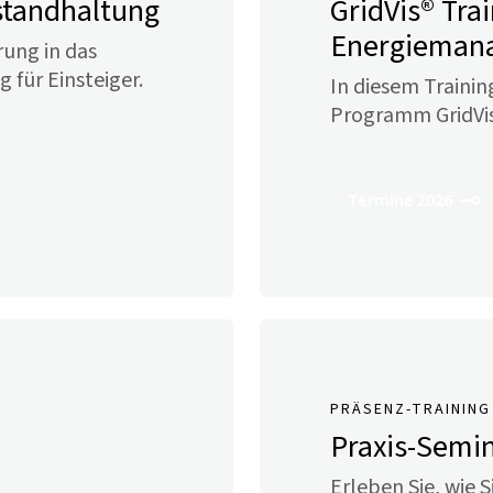
nstandhaltung
GridVis
® Tra
Energieman
rung in das
g für Einsteiger.
In diesem Trainin
Programm
GridVi
Termine 2026
PRÄSENZ-TRAINING
Praxis-Semi
Erleben Sie, wie