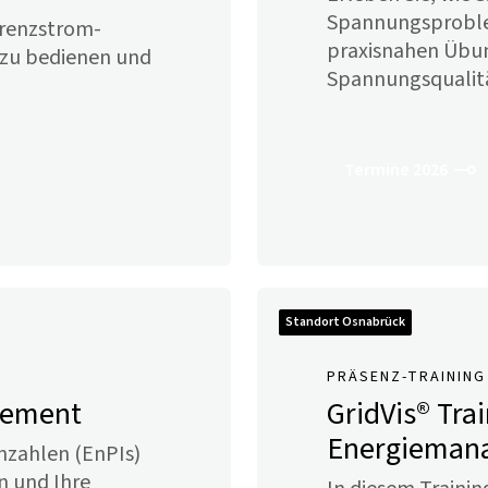
Spannungsproblem
erenzstrom-
praxisnahen Übun
 zu bedienen und
Spannungsqualit
Termine 2026
Standort Osnabrück
PRÄSENZ-TRAINING
gement
GridVis
® Tra
Energieman
nnzahlen (EnPIs)
n und Ihre