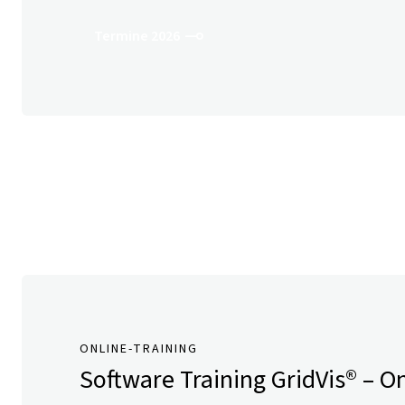
Termine 2026
ONLINE-TRAINING
Software Training
GridVis
® – O