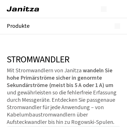
Produkte
GridVis®
Energieanalysatoren
Netzanalysatoren
Spannungsqualitäts-Analysatoren
STROMWANDLER
Differenzstrom
Stromwandler
Mit Stromwandlern von Janitza
wandeln Sie
Module
hohe Primärströme sicher in genormte
Alle
Sekundärströme (meist bis 5 A oder 1 A) um
und gewährleisten so die fehlerfreie Erfassung
durch Messgeräte. Entdecken Sie passgenaue
Stromwandler für jede Anwendung – von
Kabelumbaustromwandlern über
Aufsteckwandler bis hin zu Rogowski-Spulen.