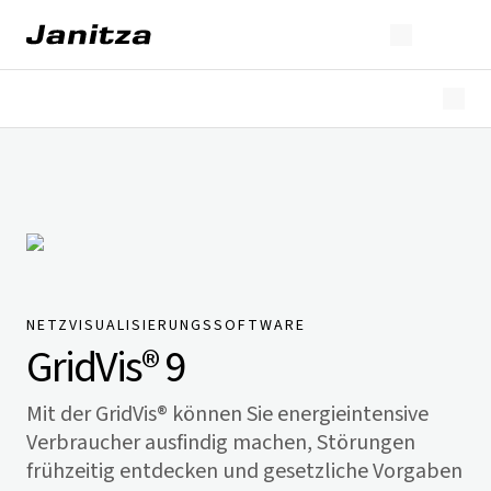
Überblick
Highlights
Editionen
Lizenzierung
Erweiterungen
Branchen
Downloads
NETZVISUALISIERUNGSSOFTWARE
GridVis
® 9
Mit der
GridVis
® können Sie energieintensive
Verbraucher ausfindig machen, Störungen
frühzeitig entdecken und gesetzliche Vorgaben