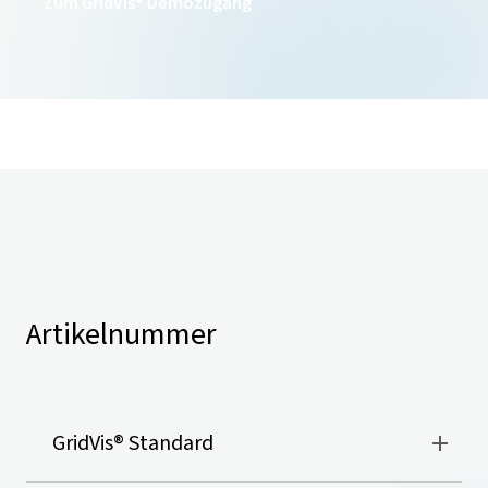
Zum GridVis® Demozugang
Artikelnummer
GridVis
® Standard