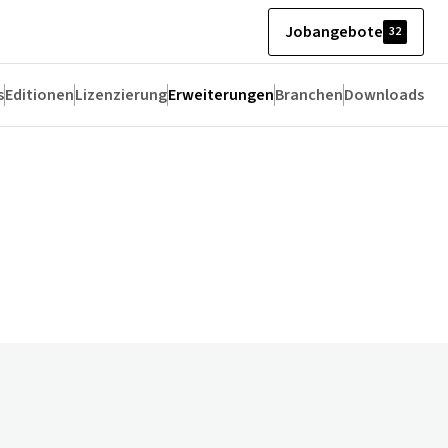
Jobangebote
32
s
Editionen
Lizenzierung
Erweiterungen
Branchen
Downloads