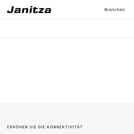
Branchen
Überblick
Highlights
Editionen
Lizenzierung
Erweiterungen
B
ERHÖHEN SIE DIE KONNEKTIVITÄT