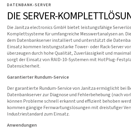
DATENBANK-SERVER
DIE SERVER-KOMPLETTLÖSU
Die Janitza electronics GmbH bietet leistungsfähige Serverlö
Komplettsysteme für umfangreiche Messwertanalysen an. Di
dem Datenbankserver installiert und unterstützt die Datenb
Einsatz kommen leistungsstarke Tower- oder Rack-Server von
überzeugen durch hohe Qualität, Zuverlässigkeit und maximal
sorgt der Einsatz von RAID-10-Systemen mit HotPlug-Festpl
Datensicherheit.
Garantierter Rundum-Service
Der garantierte Rundum-Service von Janitza ermöglicht bei Be
Datenbankserver zur Diagnose und Fehlerbehebung (nach vor
können Probleme schnell erkannt und effizient behoben werde
kommen gängige Fernwartungslösungen mit dreistufiger Ver
Industriestandard zum Einsatz.
Anwendungen