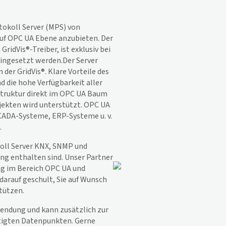
tokoll Server (MPS) von
uf OPC UA Ebene anzubieten. Der
m
GridVis
®-Treiber, ist exklusiv bei
eingesetzt werden.Der Server
n der
GridVis
®. Klare Vorteile des
d die hohe Verfügbarkeit aller
truktur direkt im OPC UA Baum
jekten wird unterstützt. OPC UA
SCADA-Systeme, ERP-Systeme u. v.
.
koll Server KNX, SNMP und
ng enthalten sind. Unser Partner
ng im Bereich OPC UA und
darauf geschult, Sie auf Wunsch
tützen.
wendung und kann zusätzlich zur
tigten Datenpunkten. Gerne