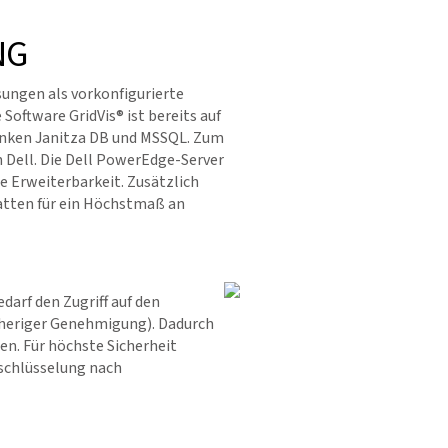
NG
sungen als vorkonfigurierte
e Software
GridVis
® ist bereits auf
anken Janitza DB und MSSQL. Zum
 Dell. Die Dell PowerEdge-Server
e Erweiterbarkeit. Zusätzlich
atten für ein Höchstmaß an
darf den Zugriff auf den
heriger Genehmigung). Dadurch
n. Für höchste Sicherheit
schlüsselung nach