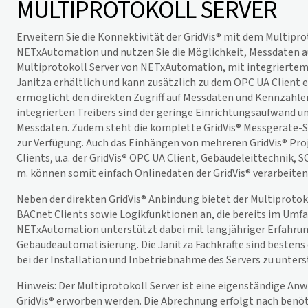
MULTIPROTOKOLL SERVER
Erweitern Sie die Konnektivität der
GridVis
® mit dem Multipro
NETxAutomation und nutzen Sie die Möglichkeit, Messdaten a
Multiprotokoll Server von NETxAutomation, mit integrierte
Janitza erhältlich und kann zusätzlich zu dem OPC UA Client 
ermöglicht den direkten Zugriff auf Messdaten und Kennzahle
integrierten Treibers sind der geringe Einrichtungs­aufwand un
Messdaten. Zudem steht die komplette
GridVis
® Messgeräte-S
zur Verfügung. Auch das Einhängen von mehreren
GridVis
® Pro
Clients, u.a. der
GridVis
® OPC UA Client, Gebäudeleittechnik, 
m. können somit einfach Onlinedaten der
GridVis
® verarbeiten
Neben der direkten
GridVis
® Anbindung bietet der Multiproto
BACnet Clients sowie Logikfunktionen an, die bereits im Umfa
NETxAutomation unterstützt dabei mit langjähriger Erfahru
Gebäudeautomatisierung. Die Janitza Fachkräfte sind bestens 
bei der Installation und Inbetriebnahme des Servers zu unters
Hinweis: Der Multiprotokoll Server ist eine eigenständige An
GridVis
® erworben werden. Die Abrechnung erfolgt nach benö