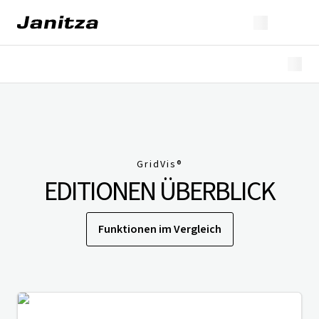
Überblick
Highlights
Editionen
Lizenzierung
Erweiterungen
GridVis
®
Branchen
EDITIONEN ÜBERBLICK
Downloads
Funktionen im Vergleich