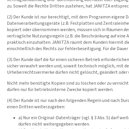
zu. Soweit die Rechte Dritten zustehen, hat JANITZA entspr
(2) Der Kunde ist nur berechtigt, mit dem Programm eigene Da
Datenverarbeitungsgeräte (z.B. Festplatten und Zentraleinhei
kopiert oder übernommen werden, müssen sich in Räumen des 
vertragliche Nutzungsregeln (z.B. die Beschränkung auf eine 
praktisch einzuhalten. JANITZA räumt dem Kunden hiermit die
einschließlich des Rechts zur Fehlerbeseitigung. Für die Dauer
(3) Der Kunde darf die für einen sicheren Betrieb erforderli
sicher verwahrt werden und, soweit technisch möglich, mit 
Urheberrechtsvermerke dürfen nicht gelöscht, geändert oder
Nicht mehr benötigte Kopien sind zu löschen oder zu vernic
dürfen nur für betriebsinterne Zwecke kopiert werden.
(4) Der Kunde ist nur nach den folgenden Regeln und nach Dur
einen Dritten weiterzugeben:
a) Nur ein Original-Datenträger (vgl. § 3 Abs. 5) darf 
dürfen nicht weitergegeben werden.