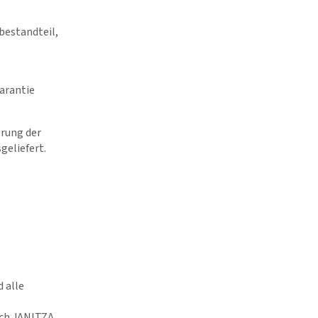
bestandteil,
arantie
rung der
eliefert.
 alle
ich JANITZA