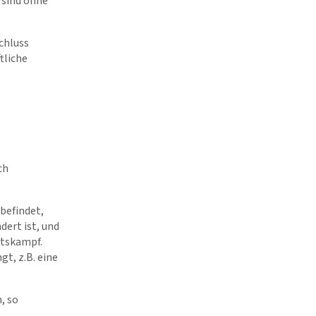
 sind ohne
chluss
tliche
ch
befindet,
dert ist, und
itskampf.
t, z.B. eine
, so