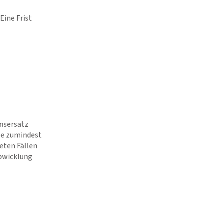
Eine Frist
ensersatz
se zumindest
eten Fällen
abwicklung