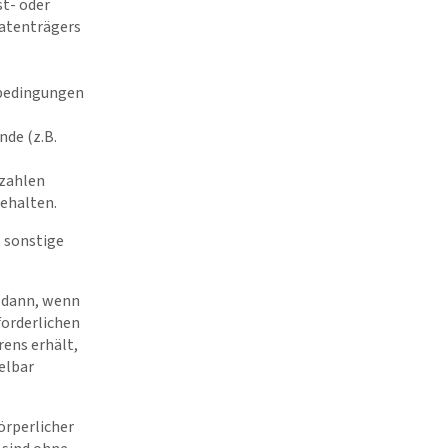
st- oder
Datenträgers
gsbedingungen
nde (z.B.
 zahlen
ehalten.
e sonstige
t dann, wenn
forderlichen
rens erhält,
telbar
örperlicher