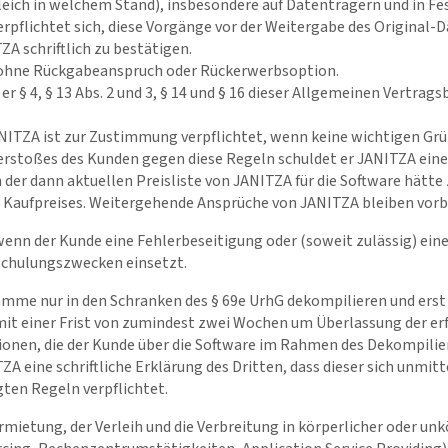
leich in welchem Stand), insbesondere auf Datenträgern und in Fe
verpflichtet sich, diese Vorgänge vor der Weitergabe des Original-
A schriftlich zu bestätigen.
so ohne Rückgabeanspruch oder Rückerwerbsoption.
 er § 4, § 13 Abs. 2 und 3, § 14 und § 16 dieser Allgemeinen Vertra
ANITZA ist zur Zustimmung verpflichtet, wenn keine wichtigen Grü
erstoßes des Kunden gegen diese Regeln schuldet er JANITZA eine
 der dann aktuellen Preisliste von JANITZA für die Software hätte
 Kaufpreises. Weitergehende Ansprüche von JANITZA bleiben vorb
h, wenn der Kunde eine Fehlerbeseitigung oder (soweit zulässig) ein
Schulungszwecken einsetzt.
ramme nur in den Schranken des § 69e UrhG dekompilieren und ers
mit einer Frist von zumindest zwei Wochen um Überlassung der er
ionen, die der Kunde über die Software im Rahmen des Dekompilie
TZA eine schriftliche Erklärung des Dritten, dass dieser sich unmit
gten Regeln verpflichtet.
mietung, der Verleih und die Verbreitung in körperlicher oder unk