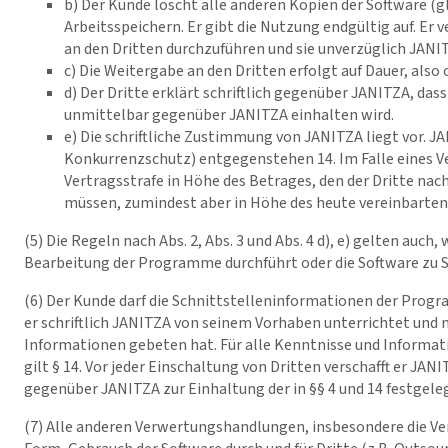
b) Der Kunde löscht alle anderen Kopien der Software (g
Arbeitsspeichern. Er gibt die Nutzung endgültig auf. Er 
an den Dritten durchzuführen und sie unverzüglich JANITZ
c) Die Weitergabe an den Dritten erfolgt auf Dauer, al
d) Der Dritte erklärt schriftlich gegenüber JANITZA, dass
unmittelbar gegenüber JANITZA einhalten wird.
e) Die schriftliche Zustimmung von JANITZA liegt vor. J
Konkurrenzschutz) entgegenstehen 14. Im Falle eines V
Vertragsstrafe in Höhe des Betrages, den der Dritte nach
müssen, zumindest aber in Höhe des heute vereinbarten
(5) Die Regeln nach Abs. 2, Abs. 3 und Abs. 4 d), e) gelten auc
Bearbeitung der Programme durchführt oder die Software zu 
(6) Der Kunde darf die Schnittstelleninformationen der Prog
er schriftlich JANITZA von seinem Vorhaben unterrichtet und 
Informationen gebeten hat. Für alle Kenntnisse und Informat
gilt § 14. Vor jeder Einschaltung von Dritten verschafft er JANI
gegenüber JANITZA zur Einhaltung der in §§ 4 und 14 festgele
(7) Alle anderen Verwertungshandlungen, insbesondere die Ver