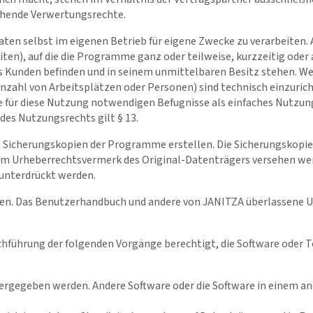
echende Verwertungsrechte.
ten selbst im eigenen Betrieb für eigene Zwecke zu verarbeiten. 
ten), auf die die Programme ganz oder teilweise, kurzzeitig oder 
Kunden befinden und in seinem unmittelbaren Besitz stehen. We
Anzahl von Arbeitsplätzen oder Personen) sind technisch einzuric
 für diese Nutzung notwendigen Befugnisse als einfaches Nutzung
 des Nutzungsrechts gilt § 13.
chen Sicherungskopien der Programme erstellen. Die Sicherungskop
dem Urheberrechtsvermerk des Original-Datenträgers versehen we
 unterdrückt werden.
hten. Das Benutzerhandbuch und andere von JANITZA überlassene 
chführung der folgenden Vorgänge berechtigt, die Software oder T
weitergegeben werden. Andere Software oder die Software in einem 