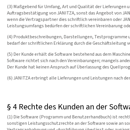
(3) Maßgebend für Umfang, Art und Qualität der Lieferungen un
Auftragsbestätigung von JANITZA, sonst das Angebot von JAN
wenn die Vertragspartner dies schriftlich vereinbaren oder JA
Leistungsumfangs bedürfen der schriftlichen Vereinbarung ode
(4) Produktbeschreibungen, Darstellungen, Testprogramme us
bedarf der schriftlichen Erklärung durch die Geschäftsleitung 
(5) Der Kunde erhält die Software bestehend aus dem Maschi
Software richtet sich nach den Vereinbarungen; mangels an
Der Kunde hat keinen Anspruch auf Überlassung des Quellpr
(6) JANITZA erbringt alle Lieferungen und Leistungen nach de
§ 4 Rechte des Kunden an der Softw
(1) Die Software (Programm und Benutzerhandbuch) ist rechtl
sonstigen Leistungsschutzrechte an der Software sowie an 
Vertragsanbahnung und -durchführung überlässt oder zugängli