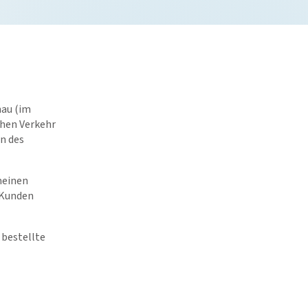
nau (im
chen Verkehr
n des
meinen
 Kunden
 bestellte