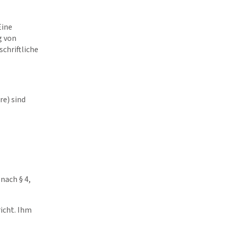
Eine
g von
chriftliche
re) sind
nach § 4,
icht. Ihm