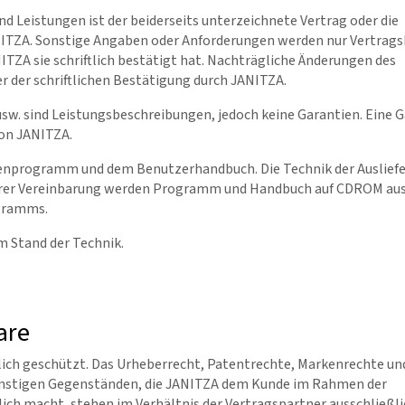
d Leistungen ist der beiderseits unterzeichnete Vertrag oder die
ITZA. Sonstige Angaben oder Anforderungen werden nur Vertrags
NITZA sie schriftlich bestätigt hat. Nachträgliche Änderungen des
r der schriftlichen Bestätigung durch JANITZA.
w. sind Leistungsbeschreibungen, jedoch keine Garantien. Eine G
von JANITZA.
nenprogramm und dem Benutzerhandbuch. Die Technik der Ausliefe
derer Vereinbarung werden Programm und Handbuch auf CDROM ausg
ogramms.
m Stand der Technik.
are
ich geschützt. Das Urheberrecht, Patentrechte, Markenrechte und
sonstigen Gegenständen, die JANITZA dem Kunde im Rahmen der
ch macht, stehen im Verhältnis der Vertragspartner ausschließl