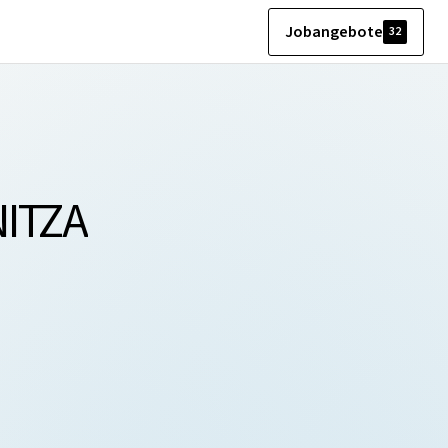
Jobangebote
32
ITZA