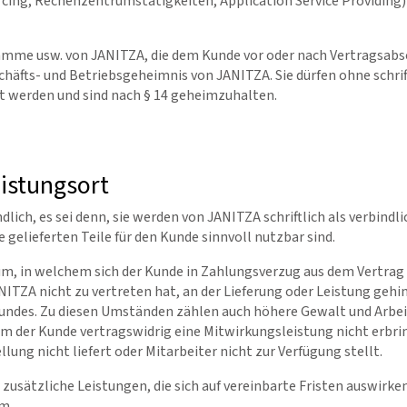
urcing, Rechenzentrumstätigkeiten, Application Service Providing)
amme usw. von JANITZA, die dem Kunde vor oder nach Vertragsabs
chäfts- und Betriebsgeheimnis von JANITZA. Sie dürfen ohne schrif
t werden und sind nach § 14 geheimzuhalten.
eistungsort
lich, es sei denn, sie werden von JANITZA schriftlich als verbindli
gelieferten Teile für den Kunde sinnvoll nutzbar sind.
aum, in welchem sich der Kunde in Zahlungsverzug aus dem Vertrag 
TZA nicht zu vertreten hat, an der Lieferung oder Leistung gehin
undes. Zu diesen Umständen zählen auch höhere Gewalt und Arbe
m der Kunde vertragswidrig eine Mitwirkungsleistung nicht erbring
llung nicht liefert oder Mitarbeiter nicht zur Verfügung stellt.
zusätzliche Leistungen, die sich auf vereinbarte Fristen auswirken
m.