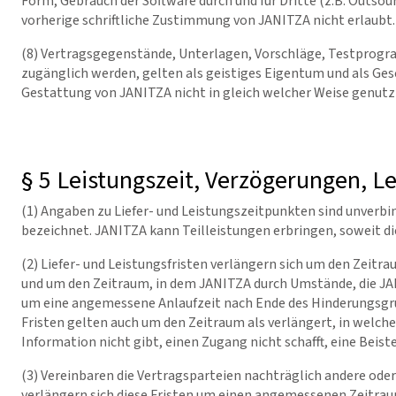
Form, Gebrauch der Software durch und für Dritte (z.B. Outso
vorherige schriftliche Zustimmung von JANITZA nicht erlaubt.
(8) Vertragsgegenstände, Unterlagen, Vorschläge, Testprogr
zugänglich werden, gelten als geistiges Eigentum und als Ges
Gestattung von JANITZA nicht in gleich welcher Weise genutz
§ 5 Leistungszeit, Verzögerungen, L
(1) Angaben zu Liefer- und Leistungszeitpunkten sind unverbind
bezeichnet. JANITZA kann Teilleistungen erbringen, soweit die 
(2) Liefer- und Leistungsfristen verlängern sich um den Zeitr
und um den Zeitraum, in dem JANITZA durch Umstände, die JANI
um eine angemessene Anlaufzeit nach Ende des Hinderungsgr
Fristen gelten auch um den Zeitraum als verlängert, in welche
Information nicht gibt, einen Zugang nicht schafft, eine Beiste
(3) Vereinbaren die Vertragsparteien nachträglich andere oder 
verlängern sich diese Fristen um einen angemessenen Zeitrau