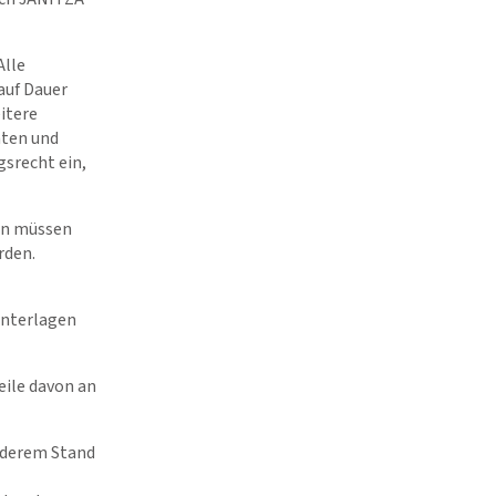
Alle
auf Dauer
itere
hten und
srecht ein,
ien müssen
rden.
Unterlagen
eile davon an
anderem Stand