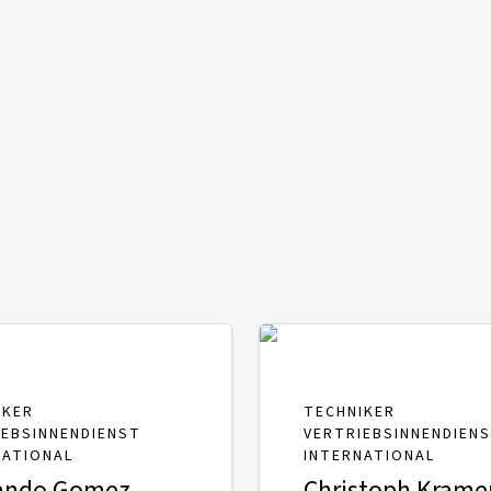
IKER
TECHNIKER
IEBSINNENDIENST
VERTRIEBSINNENDIEN
NATIONAL
INTERNATIONAL
ando Gomez
Christoph Krame