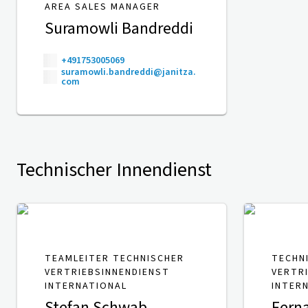
AREA SALES MANAGER
Suramowli Bandreddi
+491753005069
suramowli.bandreddi@janitza.
com
Technischer Innendienst
TEAMLEITER TECHNISCHER
TECHN
VERTRIEBSINNENDIENST
VERTR
INTERNATIONAL
INTER
Stefan Schwab
Fern