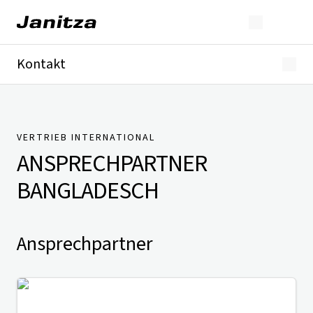
Kontakt
Deutschland
International
Technischer Support
Presse
VERTRIEB INTERNATIONAL
ANSPRECHPARTNER
BANGLADESCH
Ansprechpartner