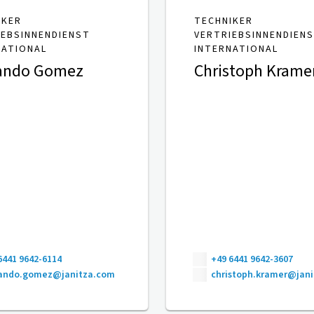
IKER
TECHNIKER
IEBSINNENDIENST
VERTRIEBSINNENDIEN
NATIONAL
INTERNATIONAL
ando Gomez
Christoph Krame
6441 9642-6114
+49 6441 9642-3607
nando.gomez@janitza.com
christoph.kramer@jan