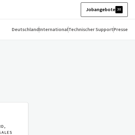
Jobangebote
30
Deutschland
International
Technischer Support
Presse
ND,
SALES