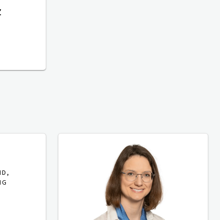
z
ND,
NG