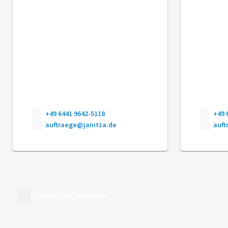
+49 6441 9642-5118
+49 
auftraege@janitza.de
auft
Zurück zur Übersicht