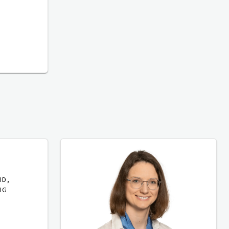
ND,
NG