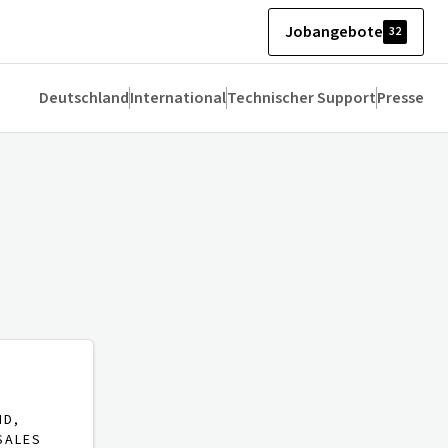
Jobangebote
32
Deutschland
International
Technischer Support
Presse
ND,
SALES