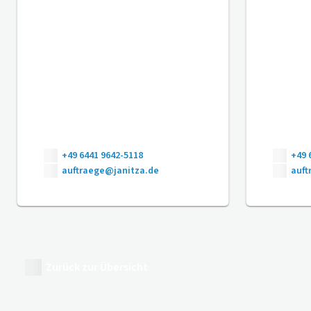
+49 6441 9642-5118
+49 
auftraege@janitza.de
auft
Zurück zur Übersicht