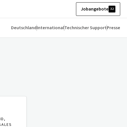
Jobangebote
32
Deutschland
International
Technischer Support
Presse
ND,
SALES