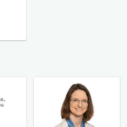
ND,
NG