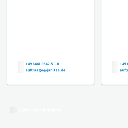
+49 6441 9642-5118
+49 
auftraege@janitza.de
auft
Zurück zur Übersicht