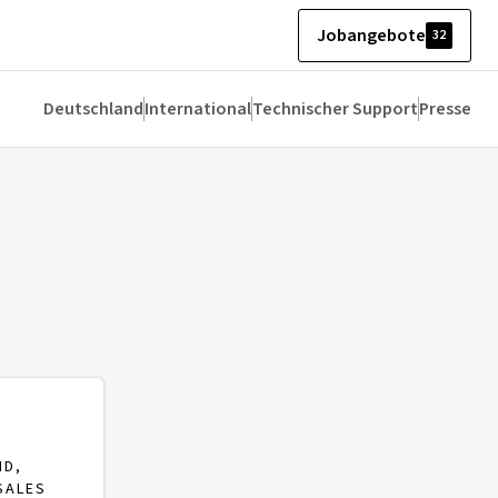
Jobangebote
32
Deutschland
International
Technischer Support
Presse
ND,
SALES