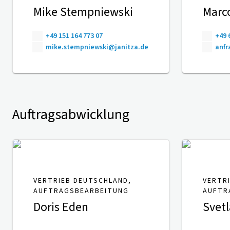
Mike Stempniewski
Marco
+49 151 164 773 07
+49 
mike.stempniewski@janitza.de
anfr
Auftragsabwicklung
VERTRIEB DEUTSCHLAND,
VERTR
AUFTRAGSBEARBEITUNG
AUFTR
Doris Eden
Svetl