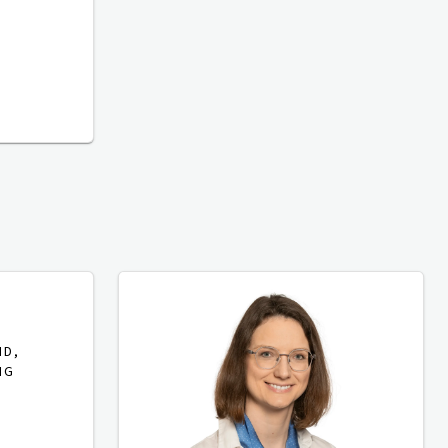
ND,
NG