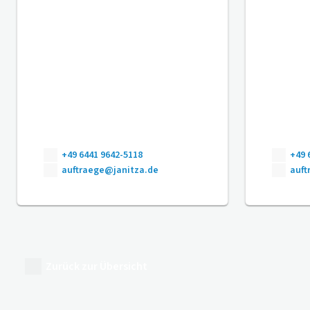
+49 6441 9642-5118
+49 
auftraege@janitza.de
auft
Zurück zur Übersicht