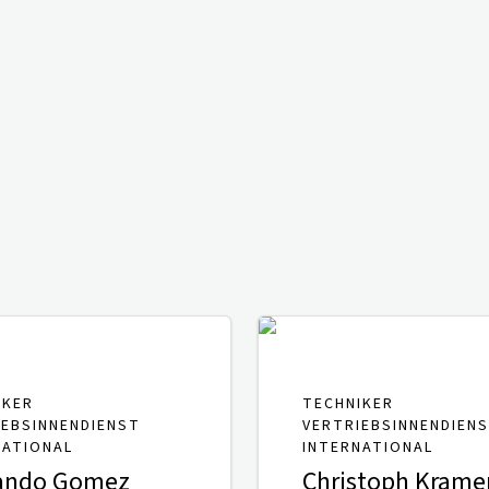
IKER
TECHNIKER
IEBSINNENDIENST
VERTRIEBSINNENDIEN
NATIONAL
INTERNATIONAL
ando Gomez
Christoph Krame