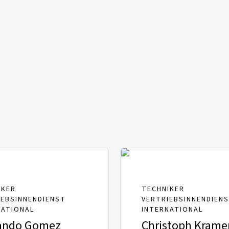
IKER
TECHNIKER
IEBSINNENDIENST
VERTRIEBSINNENDIEN
NATIONAL
INTERNATIONAL
ando Gomez
Christoph Krame