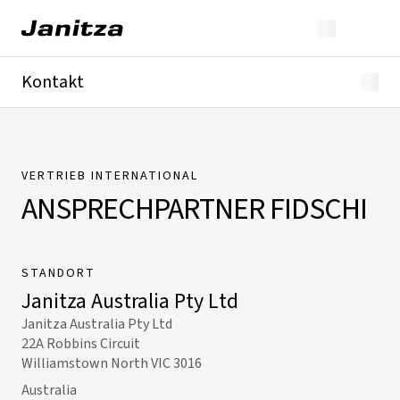
Kontakt
Deutschland
International
Technischer Support
Presse
VERTRIEB INTERNATIONAL
ANSPRECHPARTNER
FIDSCHI
STANDORT
Janitza Australia Pty Ltd
Janitza Australia Pty Ltd
22A Robbins Circuit
Williamstown North VIC 3016
Australia