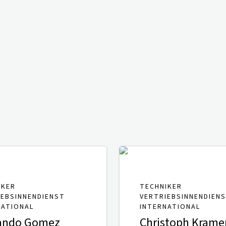
IKER
TECHNIKER
IEBSINNENDIENST
VERTRIEBSINNENDIEN
NATIONAL
INTERNATIONAL
ando Gomez
Christoph Krame