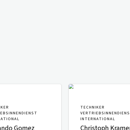
IKER
TECHNIKER
IEBSINNENDIENST
VERTRIEBSINNENDIEN
NATIONAL
INTERNATIONAL
ando Gomez
Christoph Krame