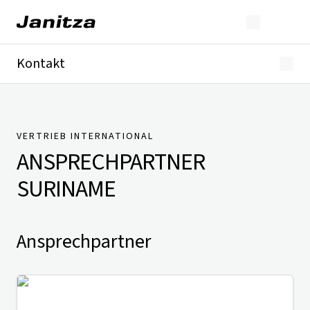
Kontakt
Deutschland
International
Technischer Support
Presse
VERTRIEB INTERNATIONAL
ANSPRECHPARTNER
SURINAME
Ansprechpartner